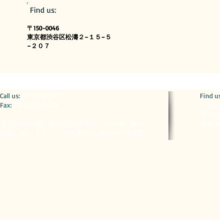
​Find us:
〒150-0046
東京都渋谷区松濤２−１５−５
−２０７
​​Call us:
03-6433-7477
​Find u
Fax:
03-6433-7478
〒150
東京都
電話でのお問い合わせは平日10：00〜16：00に
神泉共
お願い致します。（※
年末年始 12/28〜1/6休業）