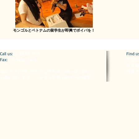
モンゴルとベトナムの留学生が即興でボイパを！
​​Call us:
03-6433-7477
​Find u
Fax:
03-6433-7478
〒150
東京都
電話でのお問い合わせは平日10：00〜16：00に
神泉共
お願い致します。（※
年末年始 12/28〜1/6休業）