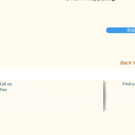
実績
Back t
​​Call us:
03-6433-7477
​Find u
Fax:
03-6433-7478
〒150
東京都
電話でのお問い合わせは平日10：00〜16：00に
神泉共
お願い致します。（※
年末年始 12/28〜1/6休業）